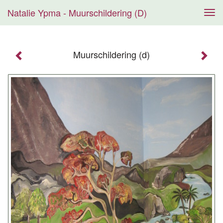
Natalie Ypma - Muurschildering (d)
Tog
navi
Muurschildering (d)