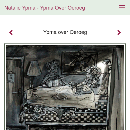
Natalie Ypma - Ypma Over Oeroeg
Tog
navi
Ypma over Oeroeg